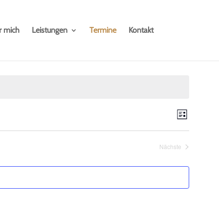
r mich
Leistungen
Termine
Kontakt
Ansicht
Verans
List
Ansicht
Navigat
Naviga
Nächste
Veranstaltungen